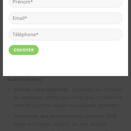
logement sur une période de
cinq ans
. Les primes
peuvent être cumulées pour un même logement
jusqu’à atteindre ce plafond maximal.
Le guide du
Ministère de la Cohésion des
Territoires
détaille les travaux éligibles à la prime
ainsi que le montant attribué pour chaque type
d’intervention.
Conseils pour Maximiser Votre Prime
MaPrimeRénov’
Vérifiez votre éligibilité
: Consultez les plafonds
de ressources définis par l’Anah pour connaître le
montant de prime auquel vous pouvez prétendre.
Choisissez des professionnels certifiés RGE
:
Seuls les travaux réalisés par des artisans